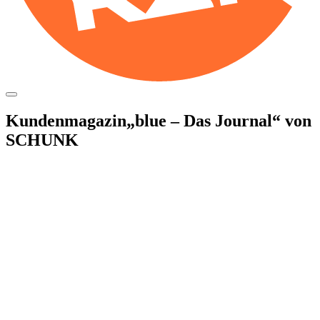
Zum
Inhalt
springen
Kunden­magazin
„blue – Das Journal“ von
SCHUNK