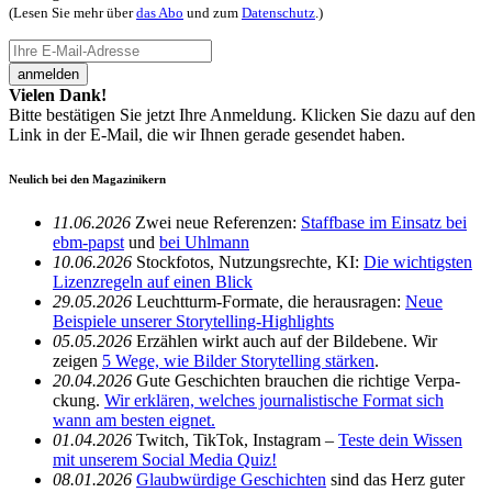
(Lesen Sie mehr über
das Abo
und zum
Datenschutz
.)
anmelden
Vielen Dank!
Bitte bestätigen Sie jetzt Ihre Anmeldung. Klicken Sie dazu auf den
Link in der E-Mail, die wir Ihnen gerade gesendet haben.
Neulich bei den Magazinikern
11.06.2026
Zwei neue Refe­renzen:
Staff­base im Einsatz bei
ebm-papst
und
bei Uhlmann
10.06.2026
Stock­fotos, Nutzungs­rechte, KI:
Die wich­tigsten
Lizenz­re­geln auf einen Blick
29.05.2026
Leucht­turm-Formate, die heraus­ragen:
Neue
Beispiele unserer Story­telling-High­lights
05.05.2026
Erzählen wirkt auch auf der Bild­ebene. Wir
zeigen
5 Wege, wie Bilder Story­telling stärken
.
20.04.2026
Gute Geschichten brau­chen die rich­tige Verpa­
ckung.
Wir erklären, welches jour­na­lis­ti­sche Format sich
wann am besten eignet.
01.04.2026
Twitch, TikTok, Insta­gram –
Teste dein Wissen
mit unserem Social Media Quiz!
08.01.2026
Glaub­wür­dige Geschichten
sind das Herz guter