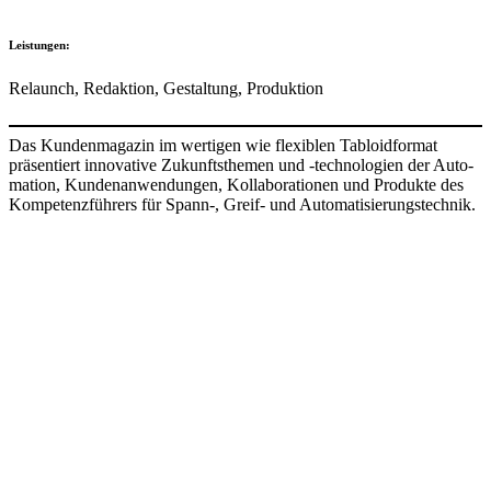
Leis­tungen:
Relaunch, Redak­tion, Gestal­tung, Produk­tion
Das Kunden­magazin im wertigen wie flexi­blen Tabloid­format
präsen­tiert inno­va­tive Zukunfts­themen und -tech­no­lo­gien der Auto­
ma­tion, Kunden­an­wen­dungen, Kolla­bo­ra­tionen und Produkte des
Kompe­tenz­füh­rers für Spann-, Greif- und Auto­ma­ti­sie­rungs­technik.