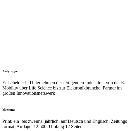
Ziel­gruppe:
Entscheider in Unter­nehmen der ferti­genden Indus­trie – von der E-
Mobi­lity über Life Science bis zur Elek­tronik­branche; Partner im
großen Inno­va­ti­ons­netz­werk
Medium:
Print; ein- bis zweimal jähr­lich; auf Deutsch und Englisch; Zeitungs­
format; Auflage: 12.500; Umfang 12 Seiten