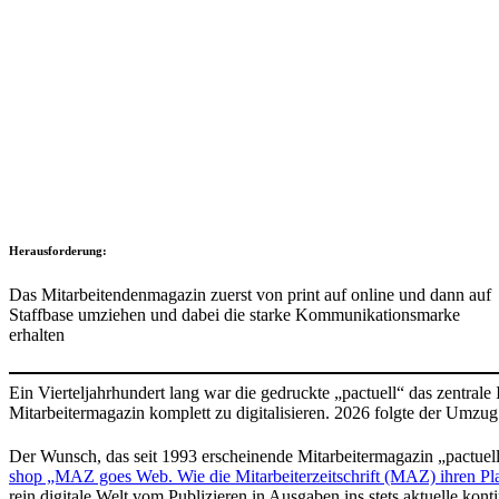
Heraus­for­de­rung:
Das Mitar­bei­ten­den­ma­gazin zuerst von print auf online und dann auf
Staff­base umziehen und dabei die starke Kommu­ni­ka­ti­ons­marke
erhalten
Ein Vier­tel­jahr­hun­dert lang war die gedruckte „pactuell“ das zent
Mitarbeiter­magazin komplett zu digi­ta­li­sieren. 2026 folgte der Umzug
Der Wunsch, das seit 1993 erschei­nende Mitarbeiter­magazin „pactue
shop „MAZ goes Web. Wie die Mitarbeiter­zeitschrift (MAZ) ihren Platz
rein digi­tale Welt vom Publi­zieren in Ausgaben ins stets aktu­elle kon