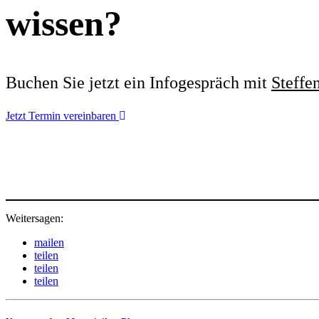
wissen?
Buchen Sie jetzt ein Info­ge­spräch mit
Steffe
Jetzt Termin verein­baren
Weitersagen:
mailen
teilen
teilen
teilen