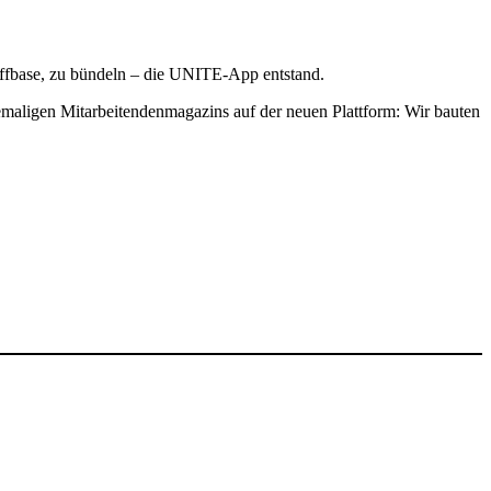
taff­base, zu bündeln – die UNITE-App entstand.
a­ligen Mitar­bei­ten­den­ma­ga­zins auf der neuen Platt­form: Wir bauten