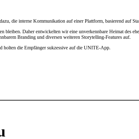
azu, die interne Kommu­ni­ka­tion auf einer Platt­form, basie­rend auf S
ten bleiben. Daher entwi­ckelten wir eine unver­kenn­bare Heimat des ehem
nn­barem Bran­ding und diversen weiteren Story­telling-Features auf.
d holten die Empfänger sukzes­sive auf die UNITE-App.
u