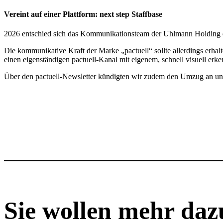
Vereint auf einer Platt­form: next step Staff­base
2026 entschied sich das Kommu­ni­ka­ti­ons­team der Uhlmann Holding d
Die kommu­ni­ka­tive Kraft der Marke „pactuell“ sollte aller­dings erhal
einen eigen­stän­digen pactuell-Kanal mit eigenem, schnell visuell erke
Über den pactuell-News­letter kündigten wir zudem den Umzug an un
Sie wollen mehr daz