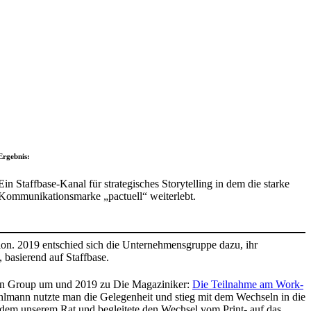
Ergebnis:
Ein Staff­base-Kanal für stra­te­gi­sches Story­telling in dem die starke
Kommu­ni­ka­ti­ons­marke „pactuell“ weiter­lebt.
on. 2019 entschied sich die Unter­neh­mens­gruppe dazu, ihr
basie­rend auf Staff­base.
lmann Group um und 2019 zu Die Magaziniker:
Die Teil­nahme am Work­
lmann nutzte man die Gele­gen­heit und stieg mit dem Wech­seln in die
te zudem unserem Rat und beglei­tete den Wechsel vom Print- auf das