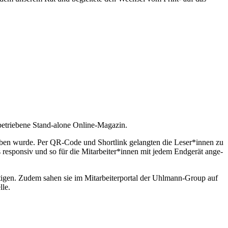
 betrie­bene Stand-alone Online-Magazin.
eworben wurde. Per QR-Code und Short­link gelangten die Leser*innen zu
lles responsiv und so für die Mitarbeiter*innen mit jedem Endgerät ange­
i­tigen. Zudem sahen sie im Mitar­bei­ter­portal der Uhlmann-Group auf
lle.