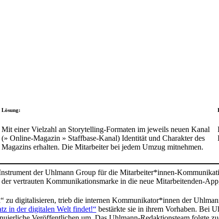
Lösung:
Mit einer Viel­zahl an Story­telling-Formaten im jeweils neuen Kanal
(» Online-Magazin » Staff­base-Kanal) Iden­tität und Charakter des
Maga­zins erhalten. Die Mitar­beiter bei jedem Umzug mitnehmen.
rale Instru­ment der Uhlmann Group für die Mitarbeiter*innen-Kommunikati
 der vertrauten Kommu­ni­ka­ti­ons­marke in die neue Mitar­bei­tenden-App, 
ll“ zu digi­ta­li­sieren, trieb die internen Kommunikator*innen der Uh
 in der digi­talen Welt findet!“
bestärkte sie in ihrem Vorhaben. Bei Uh
ti­nu­ier­liche Veröf­fent­li­chen um. Das Uhlmann-Redak­ti­ons­team folg