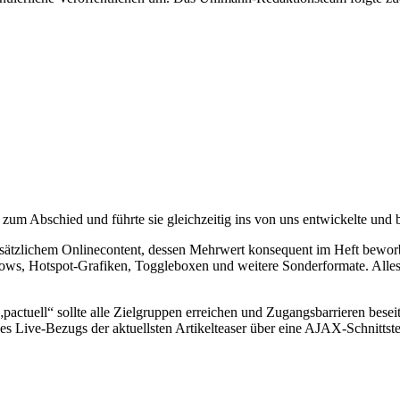
d zum Abschied und führte sie gleich­zeitig ins von uns entwi­ckelte und
t zusätz­li­chem Online­con­tent, dessen Mehr­wert konse­quent im Heft b
ide­shows, Hotspot-Grafiken, Toggle­boxen und weitere Sonder­for­mate. A
„pactuell“ sollte alle Ziel­gruppen errei­chen und Zugangs­bar­rieren bese
 Live-Bezugs der aktu­ellsten Arti­kel­teaser über eine AJAX-Schnitt­ste