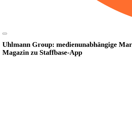
Zum
Inhalt
springen
Uhlmann Group: medi­en­un­ab­hän­gige Mar
Magazin zu Staf­f­­base-App