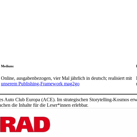
Medium:
Online, ausga­ben­be­zogen, vier Mal jähr­lich in deutsch; reali­siert mit
unserem Publi­shing-Frame­work mag2go
 des Auto Club Europa (ACE). Im stra­te­gi­schen Story­telling-Kosmos erwe
machen die Inhalte für die Leser*innen erlebbar.