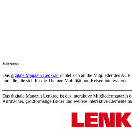
Ziel­gruppe:
Das
digi­tale Magazin Lenkrad
richtet sich an die Mitglieder des ACE
und alle, die sich für die Themen Mobi­lität und Reisen inter­es­sieren
Das digi­tale Magazin Lenkrad ist das inter­ak­tive Mitglie­der­ma­gazin
Aufma­cher, groß­for­ma­tige Bilder und weitere inter­ak­tive Elemente 