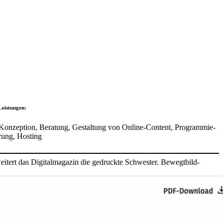
Leis­tungen:
Konzep­tion, Bera­tung, Gestal­tung von Online-Content, Program­mie­
rung, Hosting
i­tert das Digi­tal­ma­gazin die gedruckte Schwester. Bewegt­bild-