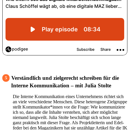
Verständ­lich und ziel­ge­recht schreiben für die
5
Interne Kommu­ni­ka­tion – mit Julia Stolte
Die Interne Kommu­ni­ka­tion eines Unter­neh­mens richtet sich
an viele verschie­dene Menschen. Diese hete­ro­gene Ziel­gruppe
stellt Kommunikator*innen vor die Frage: Wie kommu­ni­ziere
ich so, dass alle die Inhalte verstehen, sich aber möglichst
niemand lang­weilt. Julia Stolte beschäf­tigt sich schon lange
ganz prak­tisch mit dieser Frage. Als Projekt­lei­terin und Edel­
feder bei den Maga­zi­ni­kern hat sie unzäh­lige Artikel für die IK