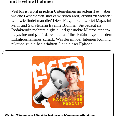
mit Eveline Blohmer
Viel los ist wohl in jedem Unter­nehmen an jedem Tag – aber
welche Geschichten sind es wirk­lich wert, erzählt zu werden?
Und wie findet man die? Diese Fragen beant­wortet Maga­zi­ni­
kerin und Storytel­lerin Eveline Blohmer. Sie betreut als
Redak­teurin mehrere digi­tale und gedruckte Mitar­bei­ten­den­
ma­ga­zine und greift dabei auch auf Ihre Erfah­rungen aus dem
Lokal­jour­na­lismus zurück. Was der mit der Internen Kommu­
ni­ka­tion zu tun hat, erfahren Sie in dieser Episode.