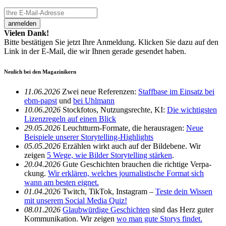
anmelden
Vielen Dank!
Bitte bestätigen Sie jetzt Ihre Anmeldung. Klicken Sie dazu auf den
Link in der E-Mail, die wir Ihnen gerade gesendet haben.
Neulich bei den Magazinikern
11.06.2026
Zwei neue Refe­renzen:
Staff­base im Einsatz bei
ebm-papst
und
bei Uhlmann
10.06.2026
Stock­fotos, Nutzungs­rechte, KI:
Die wich­tigsten
Lizenz­re­geln auf einen Blick
29.05.2026
Leucht­turm-Formate, die heraus­ragen:
Neue
Beispiele unserer Story­telling-High­lights
05.05.2026
Erzählen wirkt auch auf der Bild­ebene. Wir
zeigen
5 Wege, wie Bilder Story­telling stärken
.
20.04.2026
Gute Geschichten brau­chen die rich­tige Verpa­
ckung.
Wir erklären, welches jour­na­lis­ti­sche Format sich
wann am besten eignet.
01.04.2026
Twitch, TikTok, Insta­gram –
Teste dein Wissen
mit unserem Social Media Quiz!
08.01.2026
Glaub­wür­dige Geschichten
sind das Herz guter
Kommu­ni­ka­tion. Wir zeigen
wo man gute Storys findet.