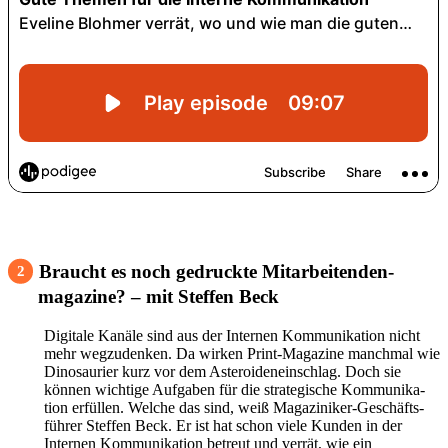
Braucht es noch gedruckte Mit­arbeitenden­
2
magazine? – mit Steffen Beck
Digi­tale Kanäle sind aus der Internen Kommu­ni­ka­tion nicht
mehr wegzu­denken. Da wirken Print-Maga­zine manchmal wie
Dino­sau­rier kurz vor dem Aste­ro­iden­ein­schlag. Doch sie
können wich­tige Aufgaben für die stra­te­gi­sche Kommu­ni­ka­
tion erfüllen. Welche das sind, weiß Magaziniker-Geschäfts­
führer Steffen Beck. Er ist hat schon viele Kunden in der
Internen Kommu­ni­ka­tion betreut und verrät, wie ein