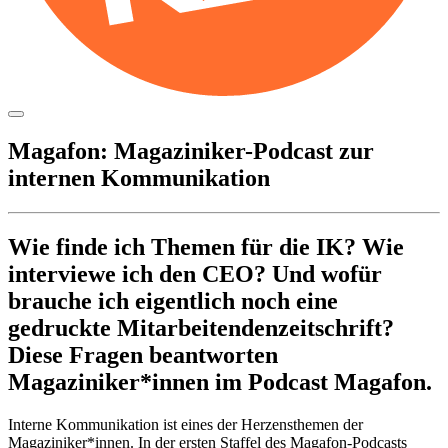
Zum
Inhalt
springen
Magafon: Magaziniker-Podcast zur
internen Kommu­ni­ka­tion
Wie finde ich Themen für die IK? Wie
inter­viewe ich den CEO? Und wofür
brauche ich eigent­lich noch eine
gedruckte Mitar­bei­ten­den­zeit­schrift?
Diese Fragen beant­worten
Magaziniker*innen im Podcast Magafon.
Interne Kommu­ni­ka­tion ist eines der Herzens­themen der
Magaziniker*innen. In der ersten Staffel des Magafon-Podcasts