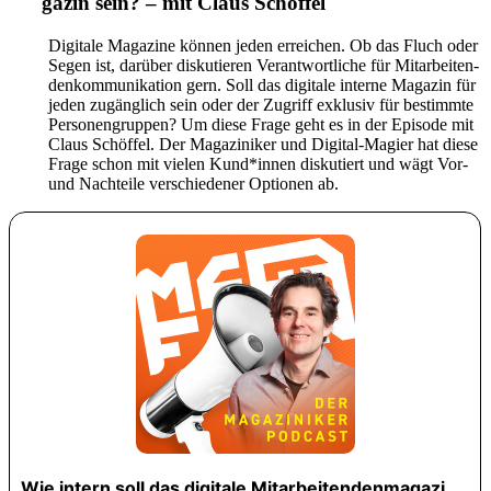
gazin sein? – mit Claus Schöffel
Digi­tale Maga­zine können jeden errei­chen. Ob das Fluch oder
Segen ist, darüber disku­tieren Verant­wort­liche für Mitar­bei­ten­
den­kom­mu­ni­ka­tion gern. Soll das digi­tale interne Magazin für
jeden zugäng­lich sein oder der Zugriff exklusiv für bestimmte
Perso­nen­gruppen? Um diese Frage geht es in der Episode mit
Claus Schöffel. Der Magaziniker und Digital-Magier hat diese
Frage schon mit vielen Kund*innen disku­tiert und wägt Vor-
und Nach­teile verschie­dener Optionen ab.