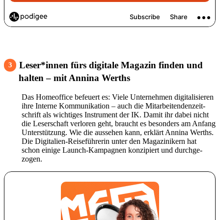
Leser*innen fürs digi­tale Magazin finden und
3
halten – mit Annina Werths
Das Home­of­fice befeuert es: Viele Unter­nehmen digi­ta­li­sieren
ihre Interne Kommu­ni­ka­tion – auch die Mitar­bei­ten­den­zeit­
schrift als wich­tiges Instru­ment der IK. Damit ihr dabei nicht
die Leser­schaft verloren geht, braucht es beson­ders am Anfang
Unter­stüt­zung. Wie die aussehen kann, erklärt Annina Werths.
Die Digi­ta­lien-Reise­füh­rerin unter den Maga­zi­ni­kern hat
schon einige Launch-Kampa­gnen konzi­piert und durch­ge­
zogen.