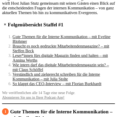
wirft Host Julian Stutz gemeinsam mit seinen Gästen einen Blick auf
die entschei­denden Fragen der internen Kommu­ni­ka­tion – von ganz
aktu­ellen Themen bis hin zu kommu­ni­ka­tiven Ever­greens.
+
Folgenübersicht Staffel #1
Gute Themen für die Interne Kommu­ni­ka­tion – mit Eveline
Blohmer
Braucht es noch gedruckte Mit­arbeitenden­magazine? – mit
Steffen Beck
Leser*innen fürs digi­tale Magazin finden und halten – mit
Annina Werths
Wie intern darf das digi­tale Mitar­bei­ten­den­ma­gazin sein? –
mit Claus Schöffel
Verständ­lich und ziel­ge­recht schreiben für die Interne
Kommu­ni­ka­tion – mit Julia Stolte
So klappt das CEO-Inter­view – mit Florian Burk­hardt
Wir veröf­fent­li­chen alle 14 Tage eine neue Folge.
Abon­nieren Sie uns in Ihrer Podcast-App!
Gute Themen für die Interne Kommu­ni­ka­tion –
1