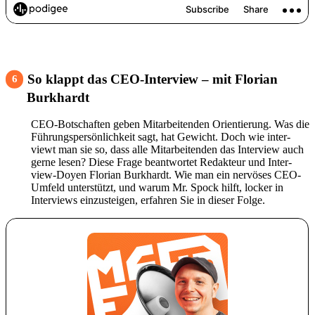
So klappt das CEO-Inter­view – mit Florian
6
Burk­hardt
CEO-Botschaften geben Mitar­bei­tenden Orien­tie­rung. Was die
Führungs­per­sön­lich­keit sagt, hat Gewicht. Doch wie inter­
viewt man sie so, dass alle Mitar­bei­tenden das Inter­view auch
gerne lesen? Diese Frage beant­wortet Redak­teur und Inter­
view-Doyen Florian Burk­hardt. Wie man ein nervöses CEO-
Umfeld unter­stützt, und warum Mr. Spock hilft, locker in
Inter­views einzu­steigen, erfahren Sie in dieser Folge.