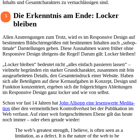
Inhalts und Gesamt­cha­rak­ters zu vernach­läs­sigen sind.
Die Erkenntnis am Ende: Locker
5
bleiben
Allen Anstren­gungen zum Trotz, wird es im Respon­sive Design auf
bestimmten Bild­schirm­größen mit bestimmten Inhalten auch „subop­
ti­male“ Darstel­lungen geben. Diese Ausnahmen waren früher ohne
Respon­sive Design übri­gens die Regel! Darum gilt: Locker bleiben!
„Locker bleiben“ bedeutet nicht „alles einfach passieren lassen“ –
viel­mehr begründen ein starker Grund­cha­rakter, zusammen mit fein
ausge­ar­bei­teten Details, den Gesamt­ein­druck einer Website. Haben
sich alle Betei­ligten auf diese Kern­auf­gaben in Konzept, Design und
Funk­tion konzen­triert, ergeben sich die folge­rich­tigen Ablei­tungen
im Respon­sive Design ganz locker und wie von selbst.
Schon vor fast 14 Jahren hat
John Allsopp eine lesens­werte Medi­ta­
tion
über den vermeint­li­chen Kontroll­ver­lust bei der Publi­ka­tion im
Web verfasst. Auf einer weit fort­ge­schrit­tenen Ebene gilt das heute
noch immer – oder eben gerade wieder:
The web’s grea­test strength, I believe, is often seen as a
limi­ta­tion, as a defect. It is the nature of the web to be