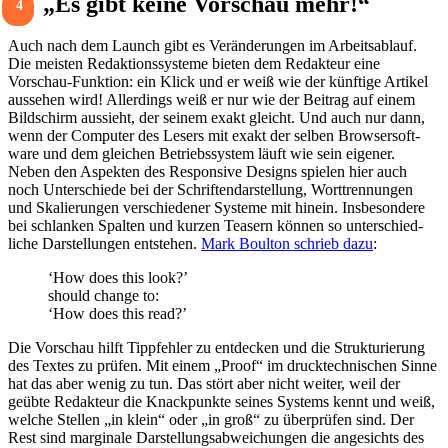
„Es gibt keine Vorschau mehr!“
4
Auch nach dem Launch gibt es Verän­de­rungen im Arbeits­ab­lauf.
Die meisten Redak­ti­ons­sys­teme bieten dem Redak­teur eine
Vorschau-Funk­tion: ein Klick und er weiß wie der künf­tige Artikel
aussehen wird! Aller­dings weiß er nur wie der Beitrag auf einem
Bild­schirm aussieht, der seinem exakt gleicht. Und auch nur dann,
wenn der Computer des Lesers mit exakt der selben Brow­ser­soft­
ware und dem glei­chen Betriebs­system läuft wie sein eigener.
Neben den Aspekten des Respon­sive Designs spielen hier auch
noch Unter­schiede bei der Schrif­ten­dar­stel­lung, Wort­tren­nungen
und Skalie­rungen verschie­dener Systeme mit hinein. Insbe­son­dere
bei schlanken Spalten und kurzen Teasern können so unter­schied­
liche Darstel­lungen entstehen.
Mark Boulton schrieb dazu
:
‘How does this look?’
should change to:
‘How does this read?’
Die Vorschau hilft Tipp­fehler zu entde­cken und die Struk­tu­rie­rung
des Textes zu prüfen. Mit einem „Proof“ im druck­tech­ni­schen Sinne
hat das aber wenig zu tun. Das stört aber nicht weiter, weil der
geübte Redak­teur die Knack­punkte seines Systems kennt und weiß,
welche Stellen „in klein“ oder „in groß“ zu über­prüfen sind. Der
Rest sind margi­nale Darstellungs­abweichungen die ange­sichts des