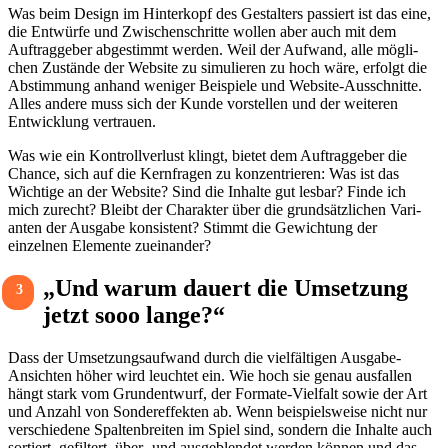
Was beim Design im Hinter­kopf des Gestal­ters passiert ist das eine,
die Entwürfe und Zwischen­schritte wollen aber auch mit dem
Auftrag­geber abge­stimmt werden. Weil der Aufwand, alle mögli­
chen Zustände der Website zu simu­lieren zu hoch wäre, erfolgt die
Abstim­mung anhand weniger Beispiele und Website-Ausschnitte.
Alles andere muss sich der Kunde vorstellen und der weiteren
Entwick­lung vertrauen.
Was wie ein Kontroll­ver­lust klingt, bietet dem Auftrag­geber die
Chance, sich auf die Kern­fragen zu konzen­trieren: Was ist das
Wich­tige an der Website? Sind die Inhalte gut lesbar? Finde ich
mich zurecht? Bleibt der Charakter über die grund­sätz­li­chen Vari­
anten der Ausgabe konsis­tent? Stimmt die Gewich­tung der
einzelnen Elemente zuein­ander?
„Und warum dauert die Umset­zung
3
jetzt sooo lange?“
Dass der Umset­zungs­auf­wand durch die viel­fäl­tigen Ausgabe-
Ansichten höher wird leuchtet ein. Wie hoch sie genau ausfallen
hängt stark vom Grund­ent­wurf, der Formate-Viel­falt sowie der Art
und Anzahl von Sonder­ef­fekten ab. Wenn beispiels­weise nicht nur
verschie­dene Spal­ten­breiten im Spiel sind, sondern die Inhalte auch
sortiert, gefil­tert, über- und ausge­blendet werden können und das