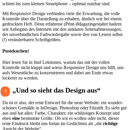
schirm bis zum kleinen Smart­phone – optimal nutzbar sind.
Mit Respon­sive Design verbinden viele die Erwar­tung, die volle
Kontrolle über die Darstel­lung zu erhalten, ähnlich wie bei einem
gedruckten Heft. Denn erfah­rene (Print-)Magazingestalter hadern
seit Anbe­ginn des Inter­nets mit den unklaren Seiten­ab­mes­sungen,
der unver­bind­li­chen Farb­wie­der­gabe sowie den von Lesern selbst
(!) verän­der­baren Schrift­größen.
Puste­ku­chen!
Hier lesen Sie in fünf Lektionen, warum das mit der vollen
Kontrolle nicht klappt und wieso Respon­sive Design uns hilft, uns
aufs Wesent­liche zu konzen­trieren und dabei am Ende etwas
lockerer zu werden.
„Und so sieht das Design aus“
1
Da ist er also, der erste Entwurf für die neue Website: ein wunder­
schönes Gemälde in InDe­sign, Photo­shop oder Filz­stift. Es sieht gut
aus und hat alles: Farbe, Charakter, ein schlüs­siges Konzept und
eben
eine
bestimmte Größe. Ob wir es wollen oder nicht, dieser
erste Eindruck bleibt uns fortan im Gedächtnis als „die
rich­tige
Ansicht der Website“.