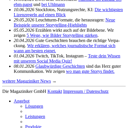
ebm-papst
und
bei Uhlmann
10.06.2026
Stock­fotos, Nutzungs­rechte, KI:
Die wich­tigsten
Lizenz­re­geln auf einen Blick
29.05.2026
Leucht­turm-Formate, die heraus­ragen:
Neue
Beispiele unserer Story­telling-High­lights
05.05.2026
Erzählen wirkt auch auf der Bild­ebene. Wir
zeigen
5 Wege, wie Bilder Story­telling stärken
.
20.04.2026
Gute Geschichten brau­chen die rich­tige Verpa­
ckung.
Wir erklären, welches jour­na­lis­ti­sche Format sich
wann am besten eignet.
01.04.2026
Twitch, TikTok, Insta­gram –
Teste dein Wissen
mit unserem Social Media Quiz!
08.01.2026
Glaub­wür­dige Geschichten
sind das Herz guter
Kommu­ni­ka­tion. Wir zeigen
wo man gute Storys findet.
weitere Magaziniker News
→
Die Magaziniker GmbH
Kontakt
Impressum / Daten­schutz
Angebot
Lösungen
Leis­tungen
Produkte