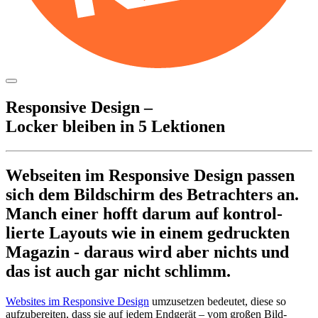
Zum
Inhalt
springen
Respon­sive Design –
Locker bleiben in 5 Lektionen
Webseiten im Respon­sive Design passen
sich dem Bild­schirm des Betrach­ters an.
Manch einer hofft darum auf kontrol­
lierte Layouts wie in einem gedruckten
Magazin - daraus wird aber nichts und
das ist auch gar nicht schlimm.
Websites im Respon­sive Design
umzu­setzen bedeutet, diese so
aufzu­be­reiten, dass sie auf jedem Endgerät – vom großen Bild­