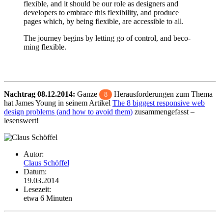
flexible, and it should be our role as desi­gners and
deve­lo­pers to embrace this flexi­bi­lity, and produce
pages which, by being flexible, are acces­sible to all.
The journey begins by letting go of control, and beco­
ming flexible.
Nach­trag 08.12.2014:
Ganze
Heraus­for­de­rungen zum Thema
8
hat James Young in seinem Artikel
The 8 biggest respon­sive web
design problems (and how to avoid them)
zusam­men­ge­fasst –
lesens­wert!
Autor:
Claus Schöffel
Datum:
19.03.2014
Lesezeit:
etwa 6 Minuten