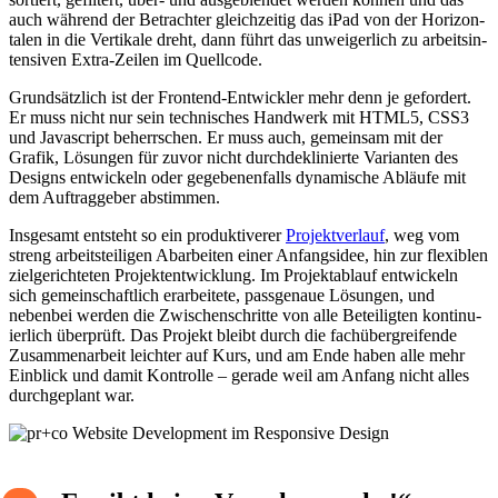
auch während der Betrachter gleich­zeitig das iPad von der Hori­zon­
talen in die Verti­kale dreht, dann führt das unwei­ger­lich zu arbeits­in­
ten­siven Extra-Zeilen im Quell­code.
Grund­sätz­lich ist der Frontend-Entwickler mehr denn je gefor­dert.
Er muss nicht nur sein tech­ni­sches Hand­werk mit HTML5, CSS3
und Java­script beherr­schen. Er muss auch, gemeinsam mit der
Grafik, Lösungen für zuvor nicht durch­de­kli­nierte Vari­anten des
Designs entwi­ckeln oder gege­be­nen­falls dyna­mi­sche Abläufe mit
dem Auftrag­geber abstimmen.
Insge­samt entsteht so ein produk­ti­verer
Projekt­ver­lauf
, weg vom
streng arbeits­tei­ligen Abar­beiten einer Anfangs­idee, hin zur flexi­blen
ziel­ge­rich­teten Projekt­ent­wick­lung. Im Projekt­ab­lauf entwi­ckeln
sich gemein­schaft­lich erar­bei­tete, pass­ge­naue Lösungen, und
nebenbei werden die Zwischen­schritte von alle Betei­ligten konti­nu­
ier­lich über­prüft. Das Projekt bleibt durch die fach­über­grei­fende
Zusam­men­ar­beit leichter auf Kurs, und am Ende haben alle mehr
Einblick und damit Kontrolle – gerade weil am Anfang nicht alles
durch­ge­plant war.