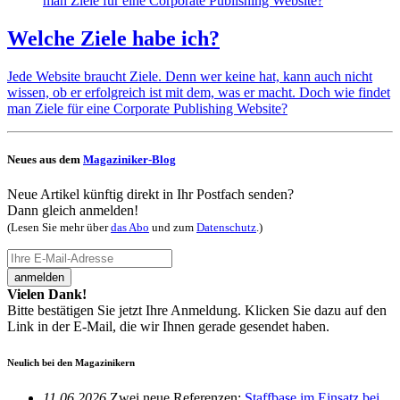
Welche Ziele habe ich?
Jede Website braucht Ziele. Denn wer keine hat, kann auch nicht
wissen, ob er erfolgreich ist mit dem, was er macht. Doch wie findet
man Ziele für eine Corporate Publishing Website?
Neues aus dem
Magaziniker-Blog
Neue Artikel künftig direkt in Ihr Postfach senden?
Dann gleich anmelden!
(Lesen Sie mehr über
das Abo
und zum
Datenschutz
.)
anmelden
Vielen Dank!
Bitte bestätigen Sie jetzt Ihre Anmeldung. Klicken Sie dazu auf den
Link in der E-Mail, die wir Ihnen gerade gesendet haben.
Neulich bei den Magazinikern
11.06.2026
Zwei neue Refe­renzen:
Staff­base im Einsatz bei