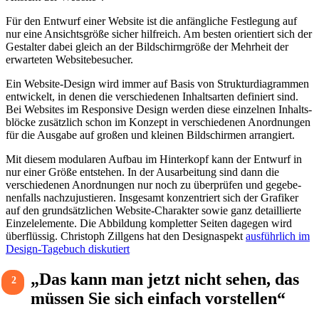
Für den Entwurf einer Website ist die anfäng­liche Fest­le­gung auf
nur eine Ansichts­größe sicher hilf­reich. Am besten orien­tiert sich der
Gestalter dabei gleich an der Bild­schirm­größe der Mehr­heit der
erwar­teten Website­be­su­cher.
Ein Website-Design wird immer auf Basis von Struk­tur­dia­grammen
entwi­ckelt, in denen die verschie­denen Inhalts­arten defi­niert sind.
Bei Websites im Respon­sive Design werden diese einzelnen Inhalts­
blöcke zusätz­lich schon im Konzept in verschie­denen Anord­nungen
für die Ausgabe auf großen und kleinen Bild­schirmen arran­giert.
Mit diesem modu­laren Aufbau im Hinter­kopf kann der Entwurf in
nur einer Größe entstehen. In der Ausar­bei­tung sind dann die
verschie­denen Anord­nungen nur noch zu über­prüfen und gege­be­
nen­falls nach­zu­jus­tieren. Insge­samt konzen­triert sich der Grafiker
auf den grund­sätz­li­chen Website-Charakter sowie ganz detail­lierte
Einzel­ele­mente. Die Abbil­dung kompletter Seiten dagegen wird
über­flüssig. Chris­toph Zill­gens hat den Desi­gnaspekt
ausführ­lich im
Design-Tage­buch disku­tiert
„Das kann man jetzt nicht sehen, das
2
müssen Sie sich einfach vorstellen“