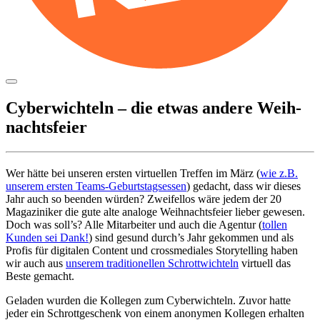
Zum
Inhalt
springen
Cyber­wich­teln – die etwas andere Weih­
nachts­feier
Wer hätte bei unseren ersten virtu­ellen Treffen im März (
wie z.B.
unserem ersten Teams-Geburts­tags­essen
) gedacht, dass wir dieses
Jahr auch so beenden würden? Zwei­fellos wäre jedem der 20
Magaziniker die gute alte analoge Weih­nachts­feier lieber gewesen.
Doch was soll’s? Alle Mitar­beiter und auch die Agentur (
tollen
Kunden sei Dank!
) sind gesund durch’s Jahr gekommen und als
Profis für digi­talen Content und cross­me­diales Story­telling haben
wir auch aus
unserem tradi­tio­nellen Schrott­wich­teln
virtuell das
Beste gemacht.
Geladen wurden die Kollegen zum Cyber­wich­teln. Zuvor hatte
jeder ein Schrott­ge­schenk von einem anonymen Kollegen erhalten