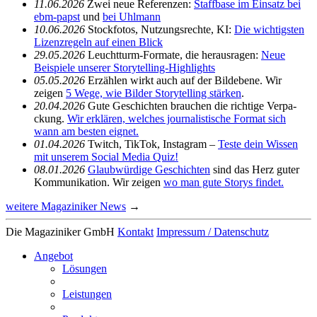
11.06.2026
Zwei neue Refe­renzen:
Staff­base im Einsatz bei
ebm-papst
und
bei Uhlmann
10.06.2026
Stock­fotos, Nutzungs­rechte, KI:
Die wich­tigsten
Lizenz­re­geln auf einen Blick
29.05.2026
Leucht­turm-Formate, die heraus­ragen:
Neue
Beispiele unserer Story­telling-High­lights
05.05.2026
Erzählen wirkt auch auf der Bild­ebene. Wir
zeigen
5 Wege, wie Bilder Story­telling stärken
.
20.04.2026
Gute Geschichten brau­chen die rich­tige Verpa­
ckung.
Wir erklären, welches jour­na­lis­ti­sche Format sich
wann am besten eignet.
01.04.2026
Twitch, TikTok, Insta­gram –
Teste dein Wissen
mit unserem Social Media Quiz!
08.01.2026
Glaub­wür­dige Geschichten
sind das Herz guter
Kommu­ni­ka­tion. Wir zeigen
wo man gute Storys findet.
weitere Magaziniker News
→
Die Magaziniker GmbH
Kontakt
Impressum / Daten­schutz
Angebot
Lösungen
Leis­tungen