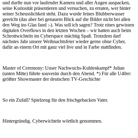
und durfte nun vor laufender Kamera und aller Augen auspa­cken,
seine Kurio­sität präsen­tieren und versu­chen, zu erraten, wer hinter
seiner Scheuss­lich­keit steht. Dazu wurde feines Blub­ber­wasser
gereicht (das aber bei genauem Blick auf die Bilder nicht bei allen
den Weg ins Glas fand :-). Was soll ich sagen? Trotz eines gewissen
digi­talen Over­flows in den letzten Wochen – wir hatten auch beim
Schrott­wich­teln im Cyber­space mächtig Spaß. Trotzdem darf
nächstes Jahr unsere Weih­nachts­feier wieder gerne ohne Cyber,
dafür an einem Ort mit ganz viel live und in Farbe statt­finden.
Master of Ceremony: Unser Nach­wuchs-Kuhlen­kampf* Julian
(unten Mitte) führte souverän durch den Abend. *) Für alle U40er:
größter Show­master der deut­schen TV-Geschichte
So ein Zufall? Spiel­zeug für den frisch­ge­ba­cken Vater.
Hinter­gründig. Cyber­wich­teln wört­lich genommen.